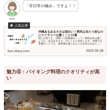
「非日常の極み」ですよ！！
KAO
沖縄あるあるネタは面白い！県民は当たり前なの
にナイチャーは驚くこと15選
同じ日本でも、沖縄って結構面白くって！県民以外は驚く
ような「あるあるネタ」がたくさん存在します。沖縄では
普通のことでも、違和感を感じるような文化が山ほど！実
際に、内地の私が驚いた内容を厳選し、そのうちの10選を
紹介します。
2025.06.06
kao-diary.com
魅力④：バイキング料理のクオリティが高
い