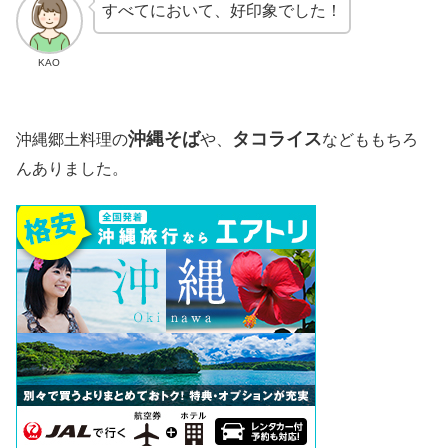
すべてにおいて、好印象でした！
KAO
沖縄そば
タコライス
沖縄郷土料理の
や、
などももちろ
んありました。