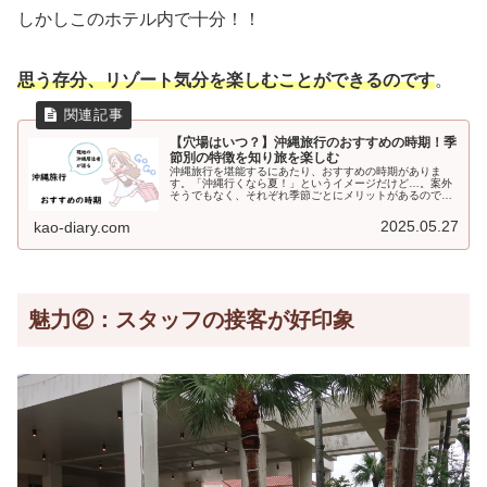
しかしこのホテル内で十分！！
思う存分、リゾート気分を楽しむことができるのです
。
【穴場はいつ？】沖縄旅行のおすすめの時期！季
節別の特徴を知り旅を楽しむ
沖縄旅行を堪能するにあたり、おすすめの時期がありま
す。「沖縄行くなら夏！」というイメージだけど…。案外
そうでもなく、それぞれ季節ごとにメリットがあるので
す。観光する時期に迷っているのであれば、ぜひ参考にし
てほしいと思います。
2025.05.27
kao-diary.com
魅力②：スタッフの接客が好印象