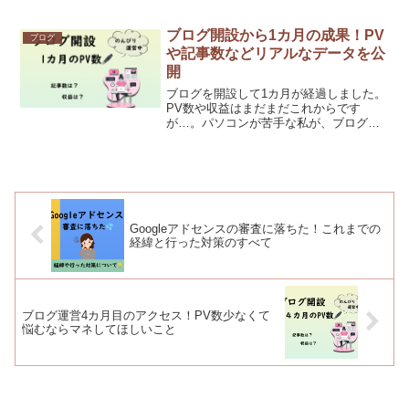
状況になります。もう一度自身のブログ
を見直し、改善した部分や、自己分析の
結果感じたことを列記していきます。
ブログ開設から1カ月の成果！PV
ブログ
や記事数などリアルなデータを公
開
ブログを開設して1カ月が経過しました。
PV数や収益はまだまだこれからです
が…。パソコンが苦手な私が、ブログを
運営して1か月の状況はどんなものなの
か、その内容を記事にしました。
Googleアドセンスの審査に落ちた！これまでの
経緯と行った対策のすべて
ブログ運営4カ月目のアクセス！PV数少なくて
悩むならマネしてほしいこと