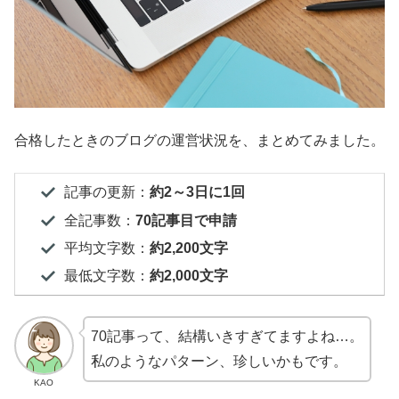
合格したときのブログの運営状況を、まとめてみました。
記事の更新：
約
2～3日に1回
全記事数：
70
記事目で申請
平均文字数：
約
2,200
文字
最低文字数：
約
2,000
文字
70記事って、結構いきすぎてますよね…。
私のようなパターン、珍しいかもです。
KAO