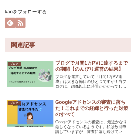
kaoをフォローする
関連記事
ブログで月間1万PVに達するまで
ブログ
の期間【のんびり運営の結果】
ブログを運営していて「月間1万PV達
成」は大きな節目のひとつですが！当ブ
ログは、想像以上に時間がかかってしま
いました。今回は達成までの期間を中心
に、ブログ1万PVのリアルなデータを公
開していきます。
Googleアドセンスの審査に落ち
ブログ
た！これまでの経緯と行った対策
のすべて
Googleアドセンスの審査は、最近かなり
厳しくなっているようです。私は数回申
請していますが、審査に落ち続けている