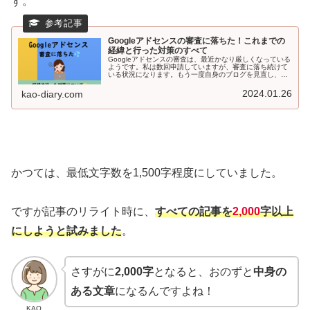
す。
Googleアドセンスの審査に落ちた！これまでの
経緯と行った対策のすべて
Googleアドセンスの審査は、最近かなり厳しくなっている
ようです。私は数回申請していますが、審査に落ち続けて
いる状況になります。もう一度自身のブログを見直し、改
善した部分や、自己分析の結果感じたことを列記していき
ます。
2024.01.26
kao-diary.com
かつては、最低文字数を1,500字程度にしていました。
ですが記事のリライト時に、
すべての記事を
2,000
字以上
にしようと試みました
。
さすがに
2,000字
となると、おのずと
中身の
ある文章
になるんですよね！
KAO