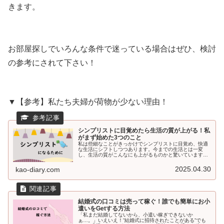
きます。
お部屋探しでいろんな条件で迷っている場合はぜひ、検討
の参考にされて下さい！
▼
【参考】私たち夫婦が荷物が少ない理由
！
シンプリストに目覚めたら生活の質が上がる！私
がまず始めた3つのこと
私は些細なことがきっかけでシンプリストに目覚め、快適
な生活にシフトしつつあります。今までの生活とは一変
し、生活の質がこんなにも上がるものかと驚いています。
「人生、シンプルに生きるだけで身も心も楽になる。」ま
ず始めるべきこと3つを紹介します。
2025.04.30
kao-diary.com
結婚式の口コミは売って稼ぐ！誰でも簡単にお小
遣いをGetする方法
「私まだ結婚してないから、小遣い稼ぎできないか
ぁ…。」いえいえ！”結婚式に招待されたことがある”でも